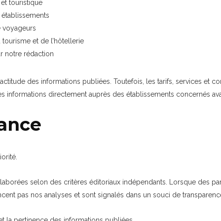
et touristique
s établissements
de voyageurs
ourisme et de l’hôtellerie
r notre rédaction
actitude des informations publiées. Toutefois, les tarifs, services et c
les informations directement auprès des établissements concernés avan
ance
orité.
aborées selon des critères éditoriaux indépendants. Lorsque des par
fluencent pas nos analyses et sont signalés dans un souci de transparenc
 et la pertinence des informations publiées.