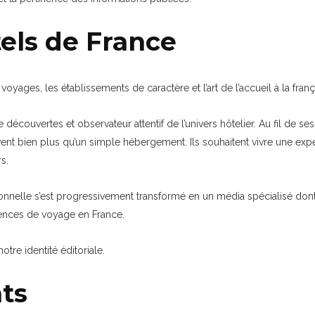
tels de France
oyages, les établissements de caractère et l’art de l’accueil à la franç
e découvertes et observateur attentif de l’univers hôtelier. Au fil de s
nt bien plus qu’un simple hébergement. Ils souhaitent vivre une expér
s.
nelle s’est progressivement transformé en un média spécialisé dont l
riences de voyage en France.
re identité éditoriale.
ts